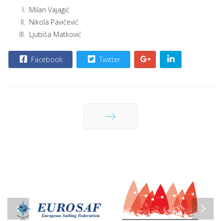
Milan Vajagić
Nikola Pavičević
Ljubiša Matković
Facebook
Twitter
Sledeća