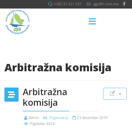
+382 31 321 357
cgjs@t-com.me
Arbitražna komisija
Arbitražna
komisija
Admin
Organizacija
03 decembar 2019
Pogodaka: 4324