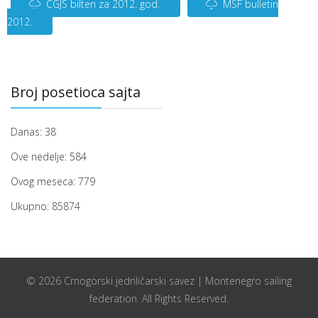
CGJS bilten za 2012. god.
MSF bulletin
2012.
Broj posetioca sajta
Danas:
38
Ove nedelje:
584
Ovog meseca:
779
Ukupno:
85874
© 2026 Crnogorski jedriličarski savez | Montenegro sailing
federation. All Rights Reserved.