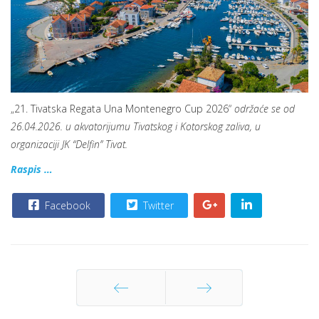
„21. Tivatska Regata Una Montenegro Cup 2026“
održaće se od
26.04.2026. u akvatorijumu Tivatskog i Kotorskog zaliva, u
organizaciji JK “Delfin” Tivat.
Raspis …
Facebook
Twitter