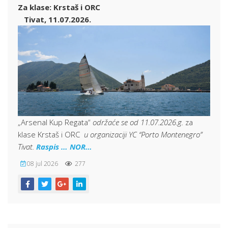
Za klase: Krstaš i ORC
Tivat, 11.07.2026.
„Arsenal Kup Regata“
održaće se od 11.07.2026.g.
za
klase Krstaš i ORC
u organizaciji YC “Porto Montenegro”
Tivat.
Raspis …
NOR…
08 jul 2026
277