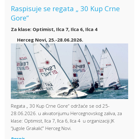
Raspisuje se regata „ 30 Kup Crne
Gore“
Za klase: Optimist, Ilca 7, Ilca 6, Ilca 4
Herceg Novi, 25.-28.06.2026.
Regata „ 30 Kup Crne Gore“
održaće se od 25-
28.06.2026. u akvatorijumu Hercegnovskog zaliva,
za
klase: Optimist, Ilca 7, Ilca 6, Ilca 4
u organizaciji JK
“Jugole Grakalić” Herceg Novi.
Raspis …