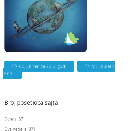
CGJS bilten za 2012. god.
MSF bulletin
2012.
Broj posetioca sajta
Danas:
87
Ove nedelje:
371