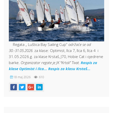
Regata „ Luštica Bay Sailing Cup“
održaće se od
30.-31.05.2026.
za klase: Optimist, Ilca 7, Ilca 6, Ilca 4 i
31.05.2026.g. za klase Krstaš, J70, Hobie Cat i ojedrene
barke.
Organizator regate je JK “Krtoli” Tivat.
Raspis za
klase Optimist i Ilca…
Raspis za klasu Krstaš…
18 maj 2026
610