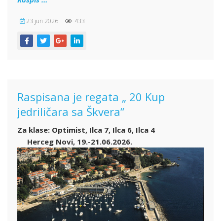
23 jun 2026
433
Raspisana je regata „ 20 Kup
jedriličara sa Škvera“
Za klase: Optimist, Ilca 7, Ilca 6, Ilca 4
Herceg Novi, 19.-21.06.2026.