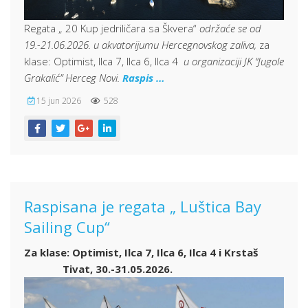
Regata „ 20 Kup jedriličara sa Škvera“
održaće se od
19.-21.06.2026. u akvatorijumu Hercegnovskog zaliva,
za
klase: Optimist, Ilca 7, Ilca 6, Ilca 4
u organizaciji JK “Jugole
Grakalić” Herceg Novi.
Raspis …
15 jun 2026
528
Raspisana je regata „ Luštica Bay
Sailing Cup“
Za klase: Optimist, Ilca 7, Ilca 6, Ilca 4 i Krstaš
Tivat, 30.-31.05.2026.