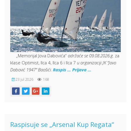
„Memorijal Jova Dabovića“
održaće se 09.08.2026.g.
za
klase Optimist, Ilca 4, Ilca 6 i Ilca 7
u organizaciji JK “Jovo
Dabović 1947” Baošići.
Raspis …
Prijava …
23 jul 2026
168
Raspisuje se „Arsenal Kup Regata“