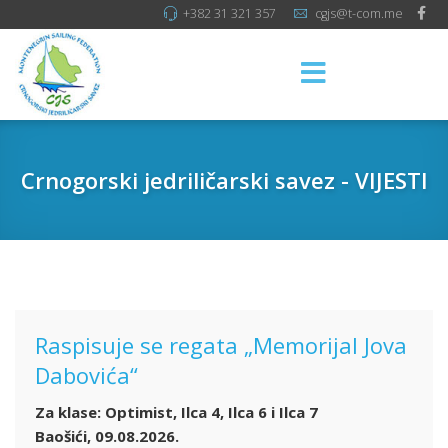
+382 31 321 357
cgjs@t-com.me
Crnogorski jedriličarski savez - VIJESTI
Raspisuje se regata „Memorijal Jova
Dabovića“
Za klase: Optimist, Ilca 4, Ilca 6 i Ilca 7
Baošići, 09.08.2026.