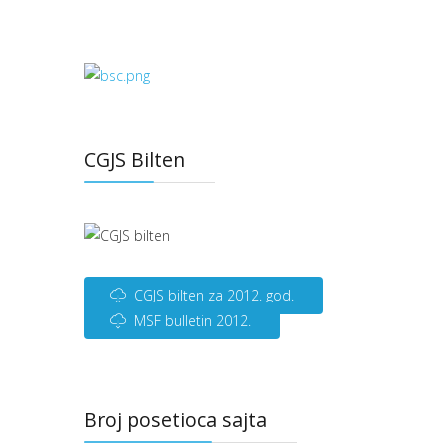
CGJS Bilten
CGJS bilten za 2012. god.
MSF bulletin 2012.
Broj posetioca sajta