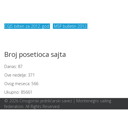
CGJS bilten za 2012. god.
MSF bulletin 2012.
Broj posetioca sajta
Danas:
87
Ove nedelje:
371
Ovog meseca:
566
Ukupno:
85661
© 2026 Crnogorski jedriličarski savez | Montenegro sailing
federation. All Rights Reserved.